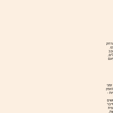
הרחק
ט.
בב
ים,
פעם
זמני
זמין
ת -
שים
באתר "סייבר
 ממחצית
רשת,