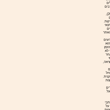
מילים
בים
לפי נציגי אתר "למטייל", הצעירים יותר, שהם רוב גולשי האתר (בני 19 עד 26),
דשים. זמן הגלישה הממוצע לכל גולש באתר הוא 43 דקות.
 תנאי
ים
האתר
ועים
הוא
הזמן
 לא
אחר
י
יאה,
ם
ול
נית.
ות
ים
על
תבי
על
יות