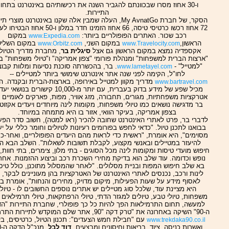
ו-30 אחוז מסרו שבכוונתם להגביר השנה את רכישותיהם באינטרנט בתחו
התיירות.
הסקר, של חברת My AvnatGo, העלה שמבין אלה שקנו באינטרנט מוצרי ת
72 אחוז רכשו כרטיסי טיסה, 66 אחוז הזמינו חדר במלון ו-50 א
רכב שכור. האתרים הפופולריים ביותר:
במקום
www.Expedia.com
הראשון,
במקום השני,
במקום השליש
www.Orbitz.com
www.Travelocity.com
אקספדיה נמצא במקום הראשון גם אצל
סיגלית בר
, מחברת מדריך הטיול
"ארצות הברית למשפחות" ומנהלת פורומי "צפון אמריקה" ו"טיולי משפחות" 
"למטייל" -
. בר, בהכשרתה סוכנת נסיעות ומלוות קבוצ
www.lametayel.com
לחו"ל, הקימה לפני שנה אתר אינטרנט שימושי ביותר למטיילים --
מדריך מקוון למטייל באירופה, בארצות-הברית ובקנדה. 
www.bartravel.com
מכיל שפע של מידע בדוק בעברית, עם יותר מ-10,000 קישורים בנוש
אטרקציות משפחתיות, מגורים, תחבורה, מזג אוויר, מפות, פארקים לאומיים ו
בר מדגישה נושאים כמו טיולי משפחות, מקומות לינה מיוחדים ויעדים אקזוטי
בצפון אמריקה, בעיקר הוואי, אזור בו היא מתמחה במיוחד.
לדברי בר, פרט לאתרי האינטרנט שחובה להכיר (ראו למטה), חשוב סדר הפע
בבואנו לתכנן טיול. "כדאי לחפש בפורומים רעיונות לטיולים וחומר כללי על יע
מסוימים", היא אומרת, "ראשית כדי לראות מהם היעדים הפופולריים, ואחר-כך
להיעזר במטיילים ובאנשי מקצוע, לקבלת תשובות לשאלות". השלב הבא הו
חיפוש מועדי טיסות ומקומות לינה מכל הסוגים - בתי מלון, צימרים, בתי חוות,
נופש וכדומה. עוד שלב הוא בדיקת מחירי השכרת רכב וביצוע ההזמנות. אחר
בא שלב חיפוש המפות ובניית מסלולים. "לאחר שהמסלול מתוכנן, כולל טיס
לינות ורכב, נכנסים לאתרי האינטרנט של האטרקציות בהן מעוניינים לבקר, כ
לאסוף מידע על שעות הפעילות, מיקום מדויק, מחירים והנחות", אומרת בר
היא מציינת עוד, שלכל סוג מטיילים יש אתרים נוספים החשובים לו - טיולי
משפחות, טיולי טבע, טיולים למגזר הדתי, טיולי הרפתקאות, טיולי תרמילאים ו
למעשה, תחום התרמילאות הפך להיות כל כך פופולרי, שחברת התיירות "ה
ה-90" השיקה באחרונה את "טרק דקה "90, אתר שלם המוקדש לתיירות התרמיל --
עם "חבילת חמש הצעדים": תכנון הטיול, כרטיסים, בי
www.trekdaka90.co.il
ואשרות כניסה, ציוד, בריאות וחיסונים ומבצעים.
דוד לבל