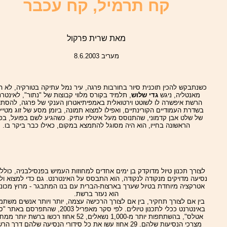
קח תרמיל, קח עכבר
מאת שרית פרקול
מעריב 8.6.2003
כשנתבקש להכין תוכנית סיור בחורבות פרגה, עיר נמל עתיקה בטורקיה, לא 
מאנטליה, ניגש
גדי שלוש
, תלמיד בקורס מלווי קבוצות של "נתור", לאינטרנ
הרשת איפשרה לו לשוטט וירטואלית באמפיתיאטרון הענקי של פרגה, להסתו
בשדרת העמודיים הקורינתיים, ואפילו למצוא תמונה, ביומן מסע של זוג מטייל
של שלט אבן קדמוני, שהתנוסס מעל איטליז עתיק. כשהגיע לשם בפועל, ב
הראשונה בחייו, הוא היה מסוגל להתמצא במקום, כאילו כבר ביקר בו.
לצורך תכנון טיול מדוקדק בן ימים אחדים למחוזות העמיש בפנסילבניה, כולל 
נסיעה מדויקים מנקודה לנקודה, הוא התבסס על האינטרנט. גם כדי למצוא ולה
אטרקציה מיוחדת בטיול שערך בארצות-הברית עם בנו המתבגר - מרוץ מכוניו
הוא נעזר ברשת.
בין אם לצורך תחקיר, בין אם לצורך הרכישה עצמה, יותר ויותר אנשים משתמ
באינטרנט ככלי לתכנון טיולים. לפי סקר מאפריל 2003, שהתפרסם 
אטלס", בהשתתפות יותר מ-1,000 נשאלים, 52 אחוז רכשו ברשת יותר
מצרכי הנסיעות שלהם. 29 אחוז עשו את כל סידורי הנסיעה שלהם דרך ה