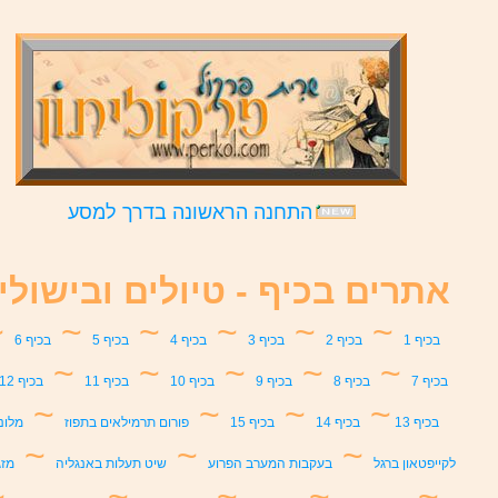
התחנה הראשונה בדרך למסע
אתרים בכיף - טיולים ובישולי
~
~
~
~
~
~
בכיף 1
בכיף 2
בכיף 3
בכיף 4
בכיף 5
בכיף 6
~
~
~
~
~
בכיף 7
בכיף 8
בכיף 9
בכיף 10
בכיף 11
בכיף 12
~
~
~
~
בכיף 13
בכיף 14
בכיף 15
פורום תרמילאים בתפוז
מלונד
~
~
~
לקייפטאון ברגל
בעקבות המערב הפרוע
שיט תעלות באנגליה
מזג
~
~
~
~
~