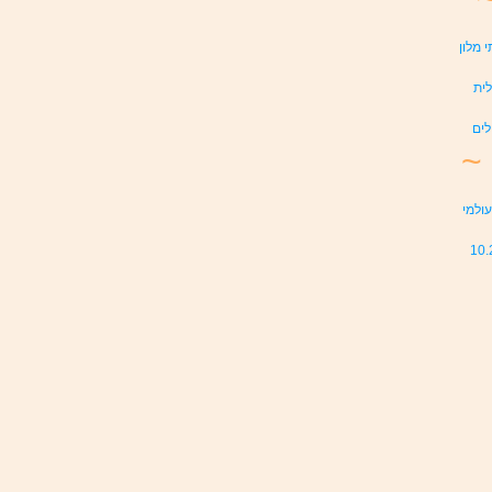
י מלון
לית
לים
~
ולמי