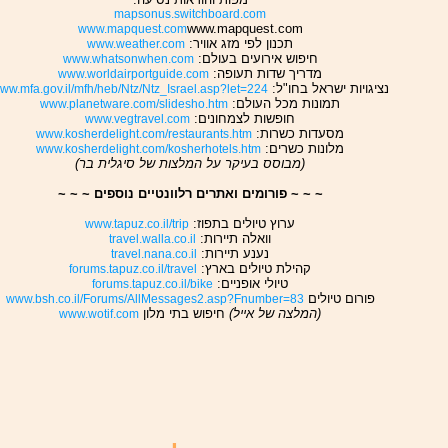
mapsonus.switchboard.com
www.mapquest.com
www.mapquest.com
תכנון לפי מזג אוויר:
www.weather.com
חיפוש אירועים בעולם:
www.whatsonwhen.com
מדריך שדות תעופה:
www.worldairportguide.com
נציגויות ישראל בחו"ל:
ww.mfa.gov.il/mfh/heb/Ntz/Ntz_Israel.asp?let=224
תמונות מכל העולם:
www.planetware.com/slidesho.htm
חופשות לצמחונים:
www.vegtravel.com
מסעדות כשרות:
www.kosherdelight.com/restaurants.htm
מלונות כשרים:
www.kosherdelight.com/kosherhotels.htm
(מבוסס בעיקר על המלצות של סיגלית בר)
~ ~ ~ פורומים ואתרים רלוונטיים נוספים ~ ~ ~
ערוץ טיולים בתפוז:
www.tapuz.co.il/trip
וואלה תיירות:
travel.walla.co.il
נענע תיירות:
travel.nana.co.il
קהילת טיולים בארץ:
forums.tapuz.co.il/travel
טיולי אופניים:
forums.tapuz.co.il/bike
פורום טיולים
www.bsh.co.il/Forums/AllMessages2.asp?Fnumber=83
(המלצה של אייל)
חיפוש בתי מלון
www.wotif.com