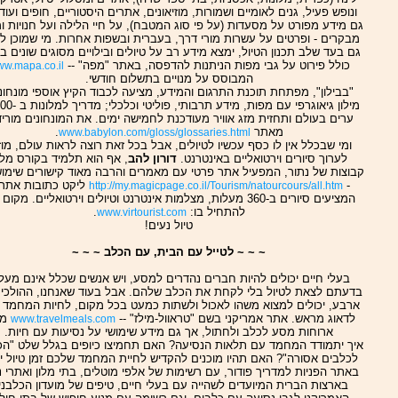
ונופש פעיל, גנים לאומיים ושמורות, מוזיאונים, אתרים היסטוריים, חופים ועוד.
גם מידע מפורט על מסעדות (על פי סוג המטבח), על חיי הלילה ועל חנויות ומ
מבקרים - ופרטים על עשרות מורי דרך, בעברית ובשפות אחרות. מי שמוכן 
גם בעד שלב תכנון הטיול, ימצא מידע רב על טיולים ובילויים מסוגים שונים ב
כולל פירוט על גבי מפות הניתנות להדפסה, באתר "מפה" --
w.mapa.co.il
המבוסס על מנויים בתשלום חודשי.
"בבילון", מפתחת תוכנת התרגום והמידע, מציעה לכבוד הקיץ אוספי מונחוני
מילון גיאוגרפי עם מפות, מיד
ערים בעולם ותחזית מזג אוויר מעודכנת לחמישה ימים. את המונחונים מוריד
מאתר
.
www.babylon.com/gloss/glossaries.html
ומי שבכלל אין לו כסף עכשיו לטיולים, אבל בכל זאת רוצה לראות עולם, מוז
לערוך סיורים וירטואליים באינטרנט.
דורון להב
, אף הוא תלמיד בקורס מלוו
קבוצות של נתור, המפעיל אתר פרטי עם מאמרים והרבה מאוד קישורים שימושי
-
ליקט כתובות אתר
http://my.magicpage.co.il/Tourism/natourcours/all.htm
המציעים סיורים ב-360 מעלות, מצלמות אינטרנט וטיולים וירטואליים. מקום
להתחיל בו:
.
www.virtourist.com
טיול נעים!
~ ~ ~ לטייל עם הבית, עם הכלב ~ ~ ~
בעלי חיים יכולים להיות חברים נהדרים למסע, ויש אנשים שכלל אינם מעל
בדעתם לצאת לטיול בלי לקחת את הכלב שלהם. אבל בעוד שאנחנו, ההולכי
ארבע, יכולים למצוא משהו לאכול ולשתות כמעט בכל מקום, לחיות המחמד צ
לדאוג מראש. אתר אמריקני בשם "טראוול-מילז" --
מצ
www.travelmeals.com
ארוחות מסע לכלב ולחתול, אך גם מידע שימושי על נסיעות עם חיות.
איך יתמודד המחמד עם תלאות הנסיעה? האם תחמיצו כיופים בגלל שלט "הכ
לכלבים אסורה"? האם תהיו מוכנים להקדיש לחיית המחמד שלכם זמן טיול י
באתר הפניות למדריך פודור, עם רשימות של אלפי מוטלים, בתי מלון ואתרי נ
בארצות הברית המיועדים לשהייה עם בעלי חיים, טיפים של מועדון הכלבני