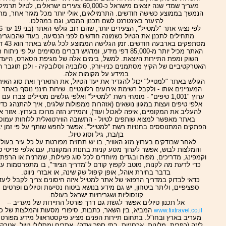
מעריך שמדי שנה יוצאים מישראל כ-60,000 צעירים ישראלים, לטיול תר
הנמשך בממוצע כשישה חודשים. התרמילאים, אולי יותר מכל מגזר אחר, מר
להיעזר באינטרנט לשם תכנון המסע, וגם במהלכו.
מתחילים לתכנן את הטיול כשמונה חודשים לפני הנסיעה, בעוד שהבוגרים
מסתפקים בארבעה חו
האתר מכיל יותר מ-85,000 דפי מידע, ומדגיש דברים מסוימים על פי ניתוח
השוק ומפת התיירות היוצאת. למשל, בימים אלה של מגיפת הסארס, היעד
האטרקטיביים של הקיץ מסתמנים כניו-יורק, סלובניה וסלובקיה - ולכן תוגבר 
במידע על מקומות אלה.
הגולש באתר "למטייל" יכול להגדיר את יעד הטיול, את התאריך ואת סוג האיר
המעניינים אותו - ולקבל רשימת אירועים רלוונטיים. שירות חינני נוסף באתר 
ערוץ "1,001 טיפים" - מומחי רשת "למטייל" ואלפי גולשים מטיילים צברו עם 
אלפי טיפים ועצות במגוון נושאים (אזהרות ממפולות שלגים, איך להתנהג כדי
להעליב את המקומיים, איפה לאכול ועוד), והמידע הזה מרוכז בערוץ. אזור 
באתר מאפשר למצוא שותפים לטיול - התשובה הווירטואלית ללוחות עמוס
הפתקים המתנוססים בחנויות רשת "למטייל". אפשר לחפש שותף על פי זמן יצ
בן/בת, גיל וסוג טיול.
לאחר שבודקים בערוץ מזג האוויר, בו יש תחזית מפורטת על כל עיר בעול
והמלצות לבוש, אפשר לערוך מסע קניות בחנות המקוונת, עם אלפי פריטי טי
וקמפינג, מדריכים, מפות ובגדים מיוחדים לכל סוג פעילות, שמרנית או הרפתק
כדי לדעת מה לקנות, מוטב לקפוץ קודם ל"מדריך הציוד", בו מתפרסמות עצ
בדבר בחירת אוהל, אופן קיפול שק שינה, או אבזרי ניווט.
כדאי לבדוק במדריך הרפואי של אתר למטייל איזה חיסונים צריך לקבל ליעד
ספציפיים, וליתר ביטחון, יש גם מידע בנושא ביטוח נסיעות וטיולים ופרטים 
קונסוליות ושגרירויות ישראל בעולם.
אל תכנון טיולים אפשר לגשת גם דרך פורטל התיירות של מעריב --
המביא, בין השאר, כתבות, סיפורי מסעות והמלצות של כ
www.fixtravel.co.il
מעריב בארץ ובחו"ל. בתחום תיירות הפנים מציע פיקסטראוול מידע מפורט 
לינה (כפרית, מלונות, אכסניות, בתי ספר שדה), אתרים ומסלולי טיול, אטרקצ