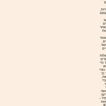
ם
יירות,
חוז הבטיחו לעצמם
י.
ים
באתר
ות
האתר
אי יעדים,
עוד.
ים
ולות
דים
 כדי
א
 כפרי
 כך
ות,
די
.
עוד.
דקה
טוח
, מנכ"ל הדקה ה-90,