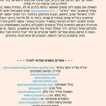
האמריקני לגבי נסיעה עם כלבים, וגם רשימה עם מנוע חיפוש של בתי חול
לחיות ברחבי ארצות הברית וקנדה.
השאלה אם מקום לינה מסוים מאפשר כניסת כלבים או לא, נפתרת כאשר בו
בטיול קרוואנים. אתר "בנדנה" --
מציע סגנון טיול חדש יח
www.bandana.co.il
לתייר הישראלי אוהב החופש, הטבע והחיסכון בעלויות. דרך האתר אפשר לש
קרוואנים בגדלים שונים ובמחירים שונים, ביותר מ- 50 מדינות ברחבי
תודות לתוכנה ייחודית הקיימת במשרדי החברה ובאתר, אפשר לתכנן טיול ה
מבחירת הקרוואן המתאים (כולל קרוואנים למוגבלים בתנועה המשתמשים בכ
גלגלים) והציוד הנדרש, דרך מסלול הטיול ועד לטיפים שימושיים. בנוסף, מי שמ
בעונה זו קרוואן בצפון אמריקה למשך שבועיים או יותר יקבל כרטיס חבר במוע
חניוני קרוואנים ברחבי היבשת, המעניק 50 אחוז הנחה בחניונים.
~ ~ ~ אתרים נוספים שכדאי להכיר ~ ~ ~
יצירת מדריך אישי בסיסי:
www.createminiguide.travel-guides.com
מדריכי נסיעות מפורטים:
www.lonelyplanet.com
www.fodors.com
www.frommers.com
טיולי משפחות:
www.travelwithyourkids.com
טיולי טבע:
www.gorp.com
השוואת מחירי בתי מלון:
www.travelaxe.net
בתי נופש:
m
www.a1vacations.co
הוסטלים ואכסניות:
m
www.hostels.co
מציאת טיסות זולות:
www.cheapflight.com
מפות והוראות נסיעה: