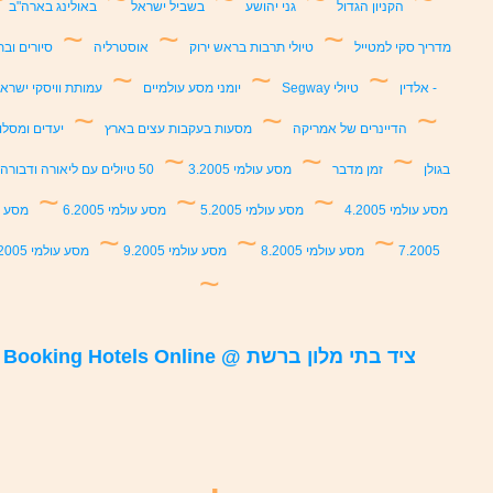
הקניון הגדול
גני יהושע
בשביל ישראל
באולינג בארה"ב
~
~
~
מדריך סקי למטייל
טיולי תרבות בראש ירוק
אוסטרליה
סיורים ובת
~
~
~
- אלדין
טיולי Segway
יומני מסע עולמיים
עמותת וויסקי ישרא
~
~
~
הדיינרים של אמריקה
מסעות בעקבות עצים בארץ
יעדים ומסלו
~
~
~
בגולן
זמן מדבר
מסע עולמי 3.2005
50 טיולים עם ליאורה ודבורה
~
~
~
מסע עולמי 4.2005
מסע עולמי 5.2005
מסע עולמי 6.2005
מסע ע
~
~
~
7.2005
מסע עולמי 8.2005
מסע עולמי 9.2005
מסע עולמי 10.2005
~
ציד בתי מלון ברשת @ Booking Hotels Online