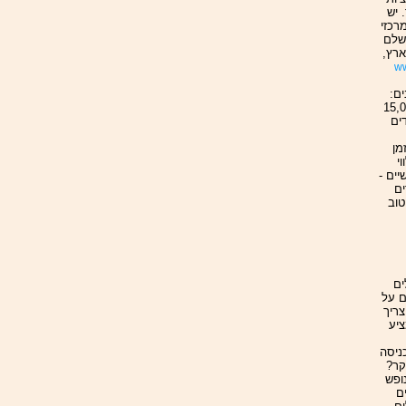
 יש
רכזי
לשלם
ארץ,
ww
ם:
ע תרבותי, פוליטי וכלכלי; מדריך למלונות ב -15,000
ים
מן
י
ים -
ים
 טוב
ים
ם על
ריך
יע
ניסה
קר?
ופש
ם