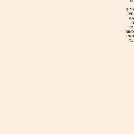
ים
חרים
סית,
כור
 העולם.
חל
סאות
זמין
דון