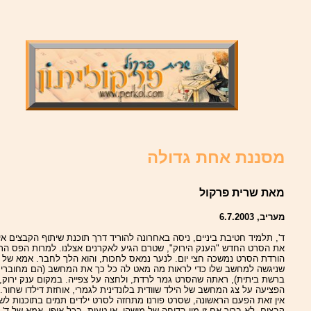
מסננת אחת גדולה
מאת שרית פרקול
מעריב, 6.7.2003
ד', תלמיד חטיבת ביניים, ניסה באחרונה להוריד דרך תוכנת שיתוף הקבצים אי
את הסרט החדש "הענק הירוק", שטרם הגיע לאקרנים אצלנו. למרות הפס הר
הורדת הסרט נמשכה חצי יום. לנער נמאס לחכות, והוא הלך לחבר. אמא של ד
שניגשה למחשב שלו כדי לראות מה מאט לה כל כך את המחשב (הם מחוברי
ברשת ביתית), ראתה שהסרט גמר לרדת, ולחצה על צפייה. במקום ענק ירוק,
הפציעה על צג המחשב של הילד שוודית בלונדינית לגמרי, אוחזת דילדו שחור.
אין זאת הפעם הראשונה, שסרט פורנו מתחזה לסרט ילדים תמים בתוכנות לשי
קבצים. לא ברור אם זו מין בדיחה של מישהו, או טעות. בכל אופן, אמא של ד'