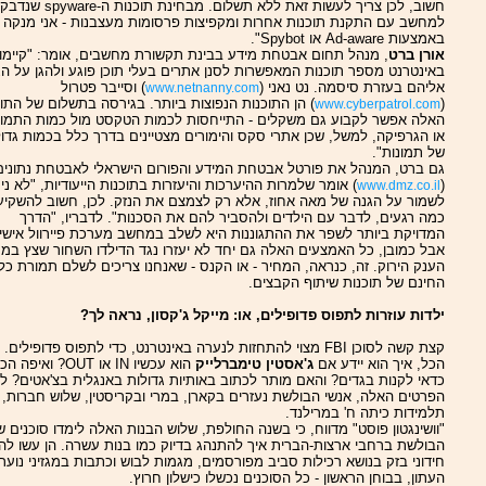
חשוב, לכן צריך לעשות זאת ללא תשלום. מבחינת תוכנות ה-
למחשב עם התקנת תוכנות אחרות ומקפיצות פרסומות מעצבנות - אני מנקה א
באמצעות Ad-aware או Spybot".
אורן ברט
, מנהל תחום אבטחת מידע בבינת תקשורת מחשבים, אומר: "קיימו
באינטרנט מספר תוכנות המאפשרות לסנן אתרים בעלי תוכן פוגע ולהגן על ה
אליהם בעזרת סיסמה. נט נאני (
) וסייבר פטרול
www.netnanny.com
(
) הן התוכנות הנפוצות ביותר. בגירסה בתשלום של התוכ
www.cyberpatrol.com
האלה אפשר לקבוע גם משקלים - התייחסות לכמות הטקסט מול כמות התמונ
או הגרפיקה, למשל, שכן אתרי סקס והימורים מצטיינים בדרך כלל בכמות גדו
של תמונות".
גם ברט, המנהל את פורטל אבטחת המידע והפורום הישראלי לאבטחת נתונים
(
) אומר שלמרות ההיערכות והיעזרות בתוכנות הייעודיות, "לא נית
www.dmz.co.il
לשמור על הגנה של מאה אחוז, אלא רק לצמצם את הנזק. לכן, חשוב להשקיע
כמה רגעים, לדבר עם הילדים ולהסביר להם את הסכנות". לדבריו, "הדרך
המדויקת ביותר לשפר את ההתגוננות היא לשלב במחשב מערכת פיירוול אישי
אבל כמובן, כל האמצעים האלה גם יחד לא יעזרו נגד הדילדו השחור שצץ במ
הענק הירוק. זה, כנראה, המחיר - או הקנס - שאנחנו צריכים לשלם תמורת כל 
החינם של תוכנות שיתוף הקבצים.
ילדות עוזרות לתפוס פדופילים, או: מייקל ג'קסון, נראה לך?
קצת קשה לסוכן FBI מצוי להתחזות לנערה באינטרנט, כדי לתפוס פדופילים.
הכל, איך הוא יידע אם
ג'אסטין טימברלייק
הוא עכשיו IN או OUT? ואיפה הכ
כדאי לקנות בגדים? והאם מותר לכתוב באותיות גדולות באנגלית בצ'אטים? לצ
הפרטים האלה, אנשי הבולשת נעזרים בקארן, במרי ובקריסטין, שלוש חברות,
תלמידות כיתה ח' במרילנד.
"וושינגטון פוסט" מדווח, כי בשנה החולפת, שלוש הבנות האלה לימדו סוכנים ש
הבולשת ברחבי ארצות-הברית איך להתנהג בדיוק כמו בנות עשרה. הן עשו לה
חידוני בזק בנושא רכילות סביב מפורסמים, מגמות לבוש וכתבות במגזיני נוער.
העתון, בבוחן הראשון - כל הסוכנים נכשלו כישלון חרוץ.