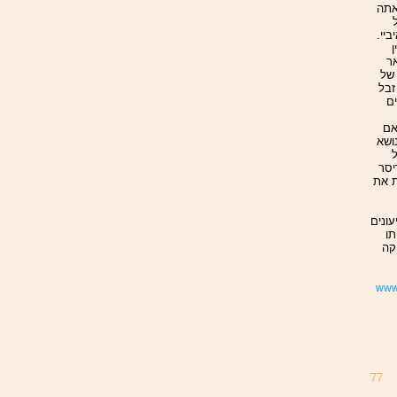
אתה
יי.
ן
אר
 של
זבל
ים
אם
ושא
יסר
ת את
ונים
תו
קה
www.
77