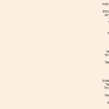
סבור
 בפס
רנט
ת
ור
ילד
של
ונים
של
כלל
גזר
ז