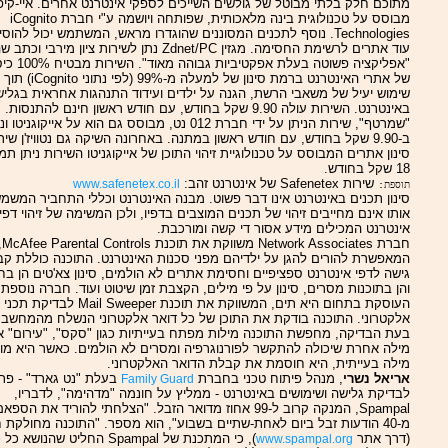
מתוכם חלק בלתי מבוטל של גולשים השייכים לספקי אינטרנט אחרים. איי-קיפ
מבוסס על טכנולוגית בינה מלאכותית, שפותחה ויושמה ע"י חברת iCognito
Technologies. נוסף לתכנים המסוננים שהוגדרו מראש, המשתמש יכול להוסי
עוד אתרים לרשימת החסימה. מגזין Zdnet/PC נתן לשירות ציון מירבי וכ
"אפליקציה פשוטה בעלת אפקטיביות גבוהה מאו
של אתרי האינטרנט ברמת סינון של למעלה מ-99% (לפי נתוני iCognito) תוך
שימוש יעיל של משאבי הרשת, הגנה על ילדים ועידוד התנהגות אחראית בגלי
באינטרנט. השירות עולה 9.90 שקל בחודש, עם חודש ראשון חינם להתנסות.
"שמרטף", שירות הניתן על ידי חברת 012 נט, מבוסס גם הוא על אייקוגניטו 
ב-9.90 שקל בחודש, עם חודש ראשון במתנה. באחרונה השיקה גם נטוויז'ן שיר
סינון אתרים המבוסס על טכנולוגיית זיהוי התוכן של אייקוגניטו השירות ניתן תמ
18 שקל בחודש.
שירות Safenetex של אינטרנט זהב:
www.safenetex.co.il
תוספת:
סינון תכנים באינטרנט אינו דבר פשוט. מבנה האינטרנט וכללי התחביר המשמ
אותו אינם מחייבים זיהוי של תכנים המוצבים בדפיו, ולכן המשימה של זיהוי דפי
אינטרנט המכילים מידע אסור די קשה ומורכבת.
חברת Network Associates משווקת את
המאפשרת להורים להגן על ילדיהם מפני סכנות האינטרנט. התוכנה כוללת קב
גישה לדפי אינטרנט ספציפיים וחסימת אתרים לא הולמים, סינון צא'טים הן בח
והן בתוכנות מסרים, סינון על פי מילים, הקצבת זמן שיטוט ועוד. חברה נוספת
העוסקת בתחום היא תים, המשווקת את תוכנת Mail Sweeper 
אלקטרוני. התוכנה בודקת את התוכן של כל דואר אלקטרוני הנשלח מהמחשב.
בעת הבדיקה, מחפשת התוכנה מילות מפתח בעייתיות כגון "סקס", "עירום" א
מילה אחרת שיכולה להתקשר לפורנוגרפיה ומסרים לא הולמים. כאשר היא מו
מילה בעייתית, היא חוסמת את קבלת הדואר האלקטרוני.
אריאל נשרי
, מנהל פיתוח טכני בחברת
בעלת "נט גארד" - פתר
Family Guard
לבדיקת גלישה ושימושים באינטרנט - ממליץ על חונמה "מדהימה", לדבריו,
Spampal, המנקה קרוב ל-99 אחוז מדואר הזבל. "הצלחתי להוריד את הספא
מ-40 הודעות זבל ביום לאחת-שתיים בשבוע", הוא מספר. "התוכנה מחולקת 
(דרך אתר
), כי המתכנת של Spampal החליט שהנושא כ
www.spampal.org