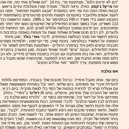
"הם לא יודעים כלום", מצחקקת מרי, בת 14. "הם שואלים אותי כזה, את 
את
מייקל ג'קסון
. כאילו, נראה לכם?", אומרת קארן ומגלגלת עיניים בייאוש.
הבנות האלה הפכו כוח עזר חיוני במסגרת "מבצע תמונות תמימות", יוזמה ה
לעצור אנשים מלהעביר באינטרנט תמונות וסרטים פורנוגרפיים בהשתתפות יל
המבצע הושק בידי משרד ה-FBI בבולטימור עוד ב-1995. בשנה הראשונה 
113 חשודים, אבל במשך השנים הפדופילים של האינטרנט נעשו יותר ויותר חש
ומתוחכמים. הם יודעים שסוכני הבולשת עלולים לארוב להם, תוך התחזות לנע
ולנערים, לכן רבים מהם שואלים שאלות קשות על מגמות באופנה ובתרבות הפ
בניסיון לחשוף את סוכני הבולשת המתחזים. לדברי
גארי בולד
, סוכן מיוחד
הממונה על המשרד בבולטימור, בזכות קארן, מרי וקריסטין - תלמידות מצטיינו
חובבות קניונים ולאק ורוד בציפורני הרגליים - השלטונות מצליחים לשמור על ית
יחסית לפדופילים. הבנות "גויסו" לאחר שאחד האבות, סוכן המעורב בחקירת
פדופילים, ראה את בתו מתכתבת עם חברה בתוכנת מסרים מיידיים, ולא הבין
כלום ממה שהיא כותבת
ממש אינה מספקת; צריך ללמוד "מפי עוללים ויונקים".
אש צולבת
ביום שני, אתה מקבל אימייל, כביכול מהבוס שלך בעבודה, המפרסם גלולות
להגדלת איברי גוף מסוימים. ביום שלישי, דואר זבל באותיות מקושקשות משול
עם אנגלית קורא לך להרוויח בוכטות של כסף בלי לצאת מהבית. ביום רביעי,
הדואר של החברה שלך מתרסק. איחולינו, כותב
לו דולינר
ב"ניוזדיי", כחלק
מפרויקט גדול על דואר זבל, שהתפרסם בסוף יוני, "נלכדת באש צולבת בין
הזבלנים לבין האנטי-זבלנים". לדברי מומחים, רבות מהמוטאציות המאפיינות ב
אלה את תיבות הדואר שלנו נוצרות על ידי המאמצים לעקוף את מסנני הספאם
למשל, הדואר המזויף מהבוס הוא ניסיון לחטוף כתובת לגיטימית, "לבנה", עם
סיומת ארגונית, שתוכנות הסינון לא יחסמו אותה. כדי לעשות זאת, הזבלן המצוי
בוחר סיומת של חברה, כמו newsday.com (או maariv.co.il, לצ
ברשימה שלו כתובות לגיטימיות עם הסיומת הזאת. לאחר מכן, הוא מזייף את
כותרת ה-"מאת" במכתבים היוצאים, כך שתיראה כאילו היא מגיעה משולח לגיט