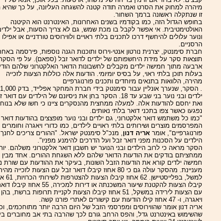
מיהרה למחוק את הסרט ואמרה תודה קטנה להשגחה העליונה, על כך שהיא 
זו שנתקלה ראשונה ברמך השחור.
בחופש הגדול הזה, כמו בקודמיו בשנים האחרונות, האינטרנט הוא הקיטנה
האולטימטיבית. אי אפשר לקבל בו מכת שמש, גם לא צריך הסעות, אבל ילדים
ונוער עלולים להיחשף דרכו לתכנים בלתי ראויים ולווירוסים טורדניים או אפילו
הרסניים.
חברת סימנטק, יצרנית נורטון אנטי-וירוס ותוכנות הגנה נוספות, פירסמה באחר
תוצאות סקר על מידת היחשפותם של ילדים לדואר זבל (ספאם). על פי הסקר,
ארבעה מתוך חמישה ילדים מקבלים לחשבונות הדואר האלקטרוני שלהם הודע
בעלות תוכן בלתי ראוי, על בסיס יומיומי. הודעות אלה כוללות הצעות לזכייה
מהירה, הלוואות בתנאים מיוחדים ותכנים פורנוגרפיים
. הסקר, שנערך אונליין עבור סימנטק בידי חברת המחקר אפלייד, בדק 1,000
ילדים ובני נוער בני שבע עד 18. הסקר בחן את ניסיונם של הילדים עם דואר
ואת יחסם להודעות אלה. למעלה ממחצית מהנסקרים ציינו כי חשו שלא בנוח 
נפגעו כאשר צפו בתכני דואר בלתי נאותים.
"כמו כל משתמש דואר אלקטרוני, גם ילדים ובני נוער מופצצים בהודעות דואר 
המפרסמים מוצרים ושירותים בלתי ראויים לילדים, כמו כדורי ויאגרה וחומרים
פורנוגרפיים", אומר
אריה דנון
, מנכ"ל סימנטק ישראל. "ההורים צריכים לחנך
הילדים על הסכנות מפני דואר זבל ועל הדרכים להימנע מפניו".
הסקר מראה כי לרוב הילדים ובני הנוער יש חשבון דואר אלקטרוני משלהם. יות
ממחציתם בודקים את הודעות הדואר שלהם ללא השגחת ההורים. אחד מבין
חמישה ילדים קורא את הודעות הזבל השונות, בעיקר את ההודעות עם שורת נ
מעניינת. מהסקר עולה גם כי 80 אחוז קיבלו דואר זבל עם הצעות לזכייה מהי
למשל, בפלייסטיישן. 62 אחוז קיבל
קיבלו הצעות להקטנת שיעור המשכנתה או דירות למכירה, 55 אח
עם הצעות לירידה במשקל, 51 אחוז קיבלו הצעות לקניית תרופות ברשת, בהן
ויאגרה, ו- 47 אחוז קילו הודעות עם קישורים לאתרי פורנו קשה.
אריה דנון אומר שהווירוסים ומפרסמי הזבל של היום הרבה יותר מתוחכמים, וכ
שהשימוש באינטרנט גדל, והפס הרחב גורם לכך שהרבה בתי אב מחוברים ב