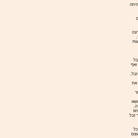
היתה
ונה
ות
 זבל
ואף
זבל,
 את
ר
ושא
רה,
ו הצעות להצטרפות לשירותי הכרויות, 61 אחוז
וז קיבלו דואר זבל
כל
עצם