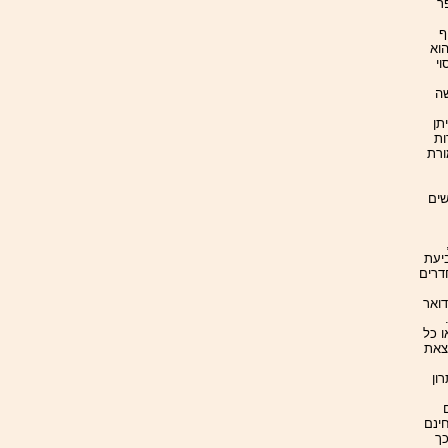
ר
ף
תב שהוא
ד". השירות מבטיח 100% כיסוי
שה
וניתן
ות
ורת
שים
 תוכנת McAfee Parental Controls,
יעת
דרים
לבדיקת תכני דואר
ו כל
צאת
ון
ם
חינם
ל כך