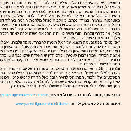
התוצאה היא, שהאימיילים האלה מצליחים לפלס דרך מבעד לתוכנת הסינון, ו
מוצף זבל, לכאורה ממישהו שאתה מכיר. אפשרות אחרת היא לזייף כתובות של
חברות שלהרבה אנשים יש כנראה גם מכתבים לגיטימיים מהן, כמו אמזון או איב
מהצד השני של המתרס אפשר למצוא את
פול "פיט" וולבורן
השלישי, עורך-די
מאטלנטה, ג'ורג'יה. בניוזדיי נכתב, כי וולבורן מנהל מלחמת חורמה בשולחי דו
הזבל, והוא הצליח באחרונה להשיג צו מניעה קבוע גם נגד
סאם חורי
, בעלים
חברה ידועה מאטלנטה. הוא התקשר לחורי כי להודיע לו שהוא קיבל עוד דואר 
ממנו, אך לדברי וולבורן, חורי השיב לו: יהיה חבל אם משהו יקרה לאחד הכלב
שלך", בהתייחס לשני כלביו האהובים.
"אני מאמין בפתגם, את השנוא עליך אל תעשה לחברך", אומר וולבורן. "אבל 
מישהו רוצה להילחם מלחמת גרילה, אז אני מסיר את הכפפות". בסימפוזיון בנ
דואר זבל, שהתקיים בוושינגטון באפריל בחסות ועדת התקשורת הפדראלית של
ארצות-הברית, אמר וולבורן לעמיתיו עורכי הדין ש"האקדח שלנו כבר טעון בתר
כדורים" כדי לרדוף אחרי הזבלנים. הוא הוסיף, שהוא מצדד בחקיקה ש"מהדק
החבל" לצווארי העבריינים.
וולבורן, בן 39, התפרסם כשניצח במשפט נגד
סנפורד וואלאס
, מי שהיה ידוע
בעבר כ"מלך הספאם", כשניהל את חברת "סייבר פרומושנז" בפילדלפיה. הטיע
המשפטיים של וולבורן, המתייחס לדואר הזבל כאל חדירה לרכוש פרטי, זיכו או
לא רק בצו מניעה קבוע נגד וואלאס שגרם לו לחסל את עסקיו, אלא גם בפסי
בסך שני מיליון דולר ובמכתב התנצלות שנשלח למנויי חברת ארת'לינק.
הרבי אמר, מותר להתחבר - פורטל מורשת:
perkol.itgo.com/moreshet.htm
אינטרנט זה לא משחק ילדים:
www.perkol.itgo.com/safekids.htm