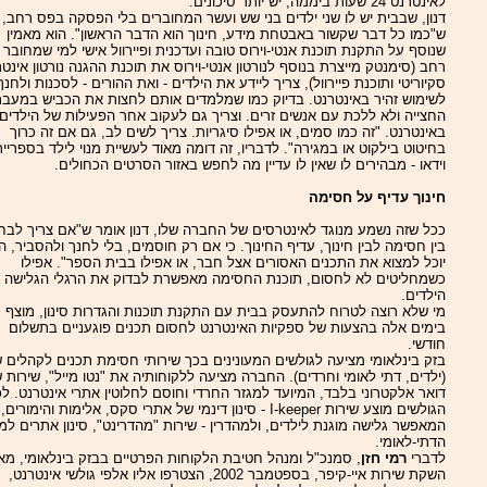
לאינטרנט 24 שעות ביממה, יש יותר סיכונים.
דנון, שבבית יש לו שני ילדים בני שש ועשר המחוברים בלי הפסקה בפס רחב, 
ש"כמו כל דבר שקשור באבטחת מידע, חינוך הוא הדבר הראשון". הוא מאמין
שנוסף על התקנת תוכנת אנטי-וירוס טובה ועדכנית ופיירוול אישי למי שמחובר
רחב (סימנטק מייצרת בנוסף לנורטון אנטי-וירוס את תוכנת ההגנה נורטון אינט
סקיוריטי ותוכנת פיירוול), צריך ליידע את הילדים - ואת ההורים - לסכנות ולחנך
לשימוש זהיר באינטרנט. בדיוק כמו שמלמדים אותם לחצות את הכביש במעבר
החצייה ולא ללכת עם אנשים זרים. וצריך גם לעקוב אחר הפעילות של הילדים
באינטרנט. "זה כמו סמים, או אפילו סיגריות. צריך לשים לב, גם אם זה כרוך
בחיטוט בילקוט או במגירה". לדבריו, זה דומה מאוד לעשיית מנוי לילד בספריי
וידאו - מבהירים לו שאין לו עדיין מה לחפש באזור הסרטים הכחולים.
חינוך עדיף על חסימה
ככל שזה נשמע מנוגד לאינטרסים של החברה שלו, דנון אומר ש"אם צריך לבח
בין חסימה לבין חינוך, עדיף החינוך. כי אם רק חוסמים, בלי לחנך ולהסביר, ה
יוכל למצוא את התכנים האסורים אצל חבר, או אפילו בבית הספר". אפילו
כשמחליטים לא לחסום, תוכנת החסימה מאפשרת לבדוק את הרגלי הגלישה 
הילדים.
מי שלא רוצה לטרוח להתעסק בבית עם התקנת תוכנות והגדרות סינון, מוצף
בימים אלה בהצעות של ספקיות האינטרנט לחסום תכנים פוגעניים בתשלום
חודשי.
בזק בינלאומי מציעה לגולשים המעונינים בכך שירותי חסימת תכנים לקהלים ש
(ילדים, דתי לאומי וחרדים). החברה מציעה ללקוחותיה את "נטו מייל", שירות 
דואר אלקטרוני בלבד, המיועד למגזר החרדי וחוסם לחלוטין אתרי אינטרנט. ל
הגולשים מוצע שירות I-keeper - סינון דינמי של אתרי סקס, אלימות והימורים,
המאפשר גלישה מוגנת לילדים, ולמהדרין - שירות "מהדרינט", סינון אתרים למ
הדתי-לאומי.
לדברי
רמי חזן
, סמנכ"ל ומנהל חטיבת הלקוחות הפרטיים בבזק בינלאומי, מא
השקת שירות איי-קיפר, בספטמבר 2002, הצטרפו אליו אלפי גולשי אינטרנט,