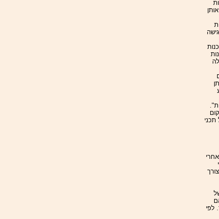
spyware שנדבקות
ותן
ת
גישה
נות
ות
לה
ן
ת".
קום
תכני
 אחרי
י
ורך
ל
ם
 לפי