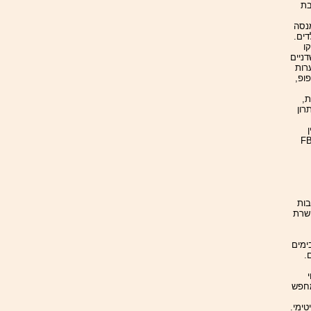
אוהבת
מנסה
דים.
נבדקו
דניים
רות
ופ,
ת,
רון
 שם. הוא הגיע למסקנה, שההכשרה שהוא מקבל ב-FBI
בות
 שרת
ימים
.
ורך העניין) ומחפש
ימי.